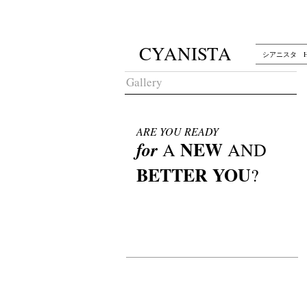
CYANISTA
シアニスタ H
Gallery
ARE YOU READY
NEW
for
A
AND
BETTER YOU
?