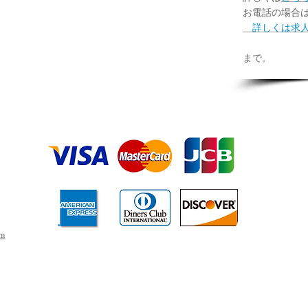
お電話の場合
詳しくは求人
担
まで
。
la mod
ラ モー
ラ・モー
ひばりヶ丘
なかいたばし
koizumi r
ra mo-do s
la mod
ラ モー
ラ・モー
ひばりヶ丘
なかいたばし
om
koizumi r
ra mo-do
石神井公