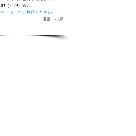
は
03（3579）5992
ページ でご覧頂ください
当 小泉
e Sepia 小泉亮一
ド セピア こいずみ りょういち
ド・セピア コイズミ リョウイチ
 西東京 nishitoukyou
 中板橋 nakaitabasi
yoichi hibarigaoka
epia
e Sepia 小泉亮一
ド セピア こいずみ りょういち
ド・セピア コイズミ リョウイチ
 西東京 nishitoukyou
 中板橋 nakaitabasi
yoichi hibarigaoka
 se
ら もーど せぴあ横山
園 北見