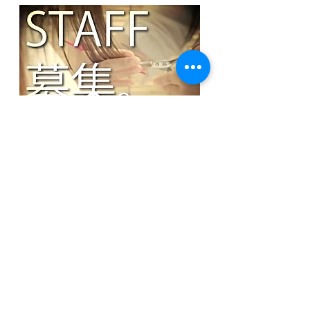
楽しく一緒に働ける仲間を募集しており
ます！
詳しくは
こちら
までお問い合わせくださ
い。
お電話の場合は
03（3579）5992
詳しくは求人ページ でご覧頂くださ
い
担
当 小泉まで
。