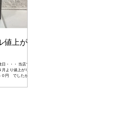
ル値上が
日・・・ 当店でも
４月より値上がりし
９５０円 でしたが
０円になります。 お