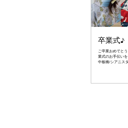
卒業式♪
ご卒業おめでとう
業式のお手伝いをさ
中板橋/シアニスタ
口コミ高評価/髪質
ト/カラー/デザイ
ナーカラ...