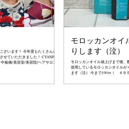
モロッカンオイ
りします（泣）
ございます！ 今年度もたくさんの卒
せていただきました！ CYANISTA
モロッカンオイル値上げまで後、数
中板橋/美容室/美容院/ヘアサロン/
使用しているモロッカンオイルが
改善/カット/学生カット/前髪カッ
ます（泣） 今まで100ｍｌ ４
ンカラー/トリートメントカラー/イン
４月１日より 100ｍｌ ５５０
早目のご購入をお勧めします。...