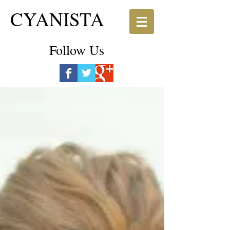
CYANISTA
Follow Us