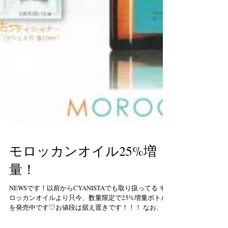
モロッカンオイル25%増
量！