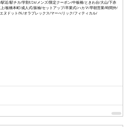
/駅近/駅チカ/学割U24/メンズ/限定クーポン/中板橋/ときわ台/大山/下赤
東上/板橋本町/成人式/振袖/セットアップ/卒業式/ハカマ/早朝営業/時間外/
エヌドット/N./オラプレックス/マーべリック/フィティカル/