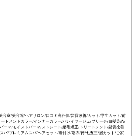
橋/美容室/美容院/ヘアサロン/口コミ高評価/髪質改善/カット/学生カット/前
リートメントカラー/インナーカラー/バレイヤージュ/ブリーチ/白髪染め/
パーマ/モイストパーマ/ストレート/縮毛矯正/トリートメント/髪質改善
パ/プレミアムスパ/ヘアセット/着付け/浴衣/袴/七五三/眉カット/ご家