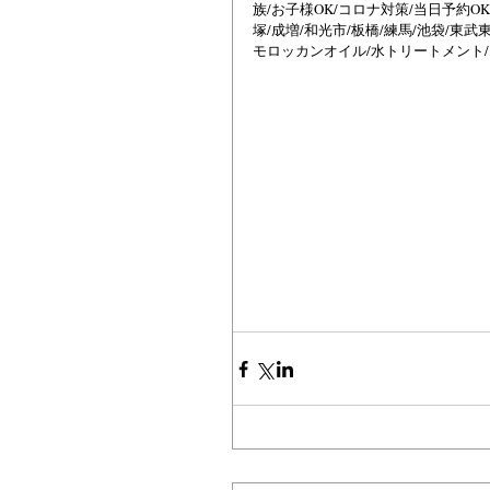
族/お子様OK/コロナ対策/当日予約OK
塚/成増/和光市/板橋/練馬/池袋/東武
モロッカンオイル/水トリートメント/