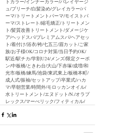
トカラー/インナーカラー/バレイヤージ
ュ/ブリーチ/白髪染め/グレイカラー/パ
ーマ/トリートメントパーマ/モイストパ
ーマ/ストレート/縮毛矯正/トリートメン
ト/髪質改善トリートメント/ダメージケ
ア/ヘッドスパ/プレミアムスパ/ヘアセッ
ト/着付け/浴衣/袴/七五三/眉カット/ご家
族/お子様OK/コロナ対策/当日予約OK/
駅近/駅チカ/学割U24/メンズ/限定クーポ
ン/中板橋/ときわ台/大山/下赤塚/成増/和
光市/板橋/練馬/池袋/東武東上/板橋本町/
成人式/振袖/セットアップ/卒業式/ハカ
マ/早朝営業/時間外/モロッカンオイル/
水トリートメント/エヌドット/N./オラプ
レックス/マーべリック/フィティカル/