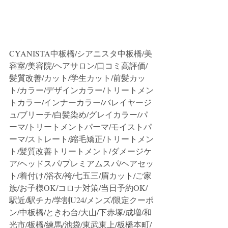
CYANISTA中板橋/シアニスタ中板橋/美
容室/美容院/ヘアサロン/口コミ高評価/
髪質改善/カット/学生カット/前髪カッ
ト/カラー/デザインカラー/トリートメン
トカラー/インナーカラー/バレイヤージ
ュ/ブリーチ/白髪染め/グレイカラー/パ
ーマ/トリートメントパーマ/モイストパ
ーマ/ストレート/縮毛矯正/トリートメン
ト/髪質改善トリートメント/ダメージケ
ア/ヘッドスパ/プレミアムスパ/ヘアセッ
ト/着付け/浴衣/袴/七五三/眉カット/ご家
族/お子様OK/コロナ対策/当日予約OK/
駅近/駅チカ/学割U24/メンズ/限定クーポ
ン/中板橋/ときわ台/大山/下赤塚/成増/和
光市/板橋/練馬/池袋/東武東上/板橋本町/