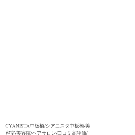
CYANISTA中板橋/シアニスタ中板橋/美
容室/美容院/ヘアサロン/口コミ高評価/