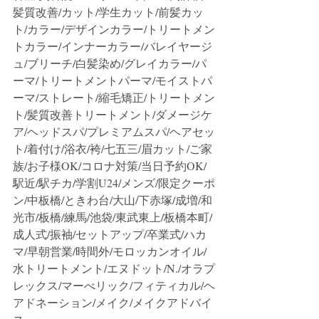
髪質改善/カット/学生カット/前髪カッ
ト/カラー/デザインカラー/トリートメン
トカラー/インナーカラー/バレイヤージ
ュ/ブリーチ/白髪染め/グレイカラー/パ
ーマ/トリートメントパーマ/モイストパ
ーマ/ストレート/縮毛矯正/トリートメン
ト/髪質改善トリートメント/ダメージケ
ア/ヘッドスパ/プレミアムスパ/ヘアセッ
ト/着付け/浴衣/袴/七五三/眉カット/ご家
族/お子様OK/コロナ対策/当日予約OK/
駅近/駅チカ/学割U24/メンズ/限定クーポ
ン/中板橋/ときわ台/大山/下赤塚/成増/和
光市/板橋/練馬/池袋/東武東上/板橋本町/
成人式/振袖/セットアップ/卒業式/ハカ
マ/早朝営業/時間外/モロッカンオイル/
水トリートメント/エヌドット/N./オラプ
レックス/マーべリック/フィティカル/ヘ
アドネーション/メイク/メイクアドバイ